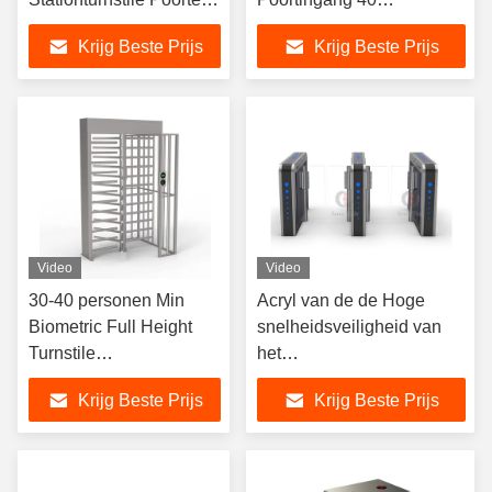
30-40 Personen/Min
Persoon/Min
Krijg Beste Prijs
Krijg Beste Prijs
Video
Video
30-40 personen Min
Acryl van de de Hoge
Biometric Full Height
snelheidsveiligheid van
Turnstile
het
1500*1500*2300mm
WapenToegangsbeheer
Krijg Beste Prijs
Krijg Beste Prijs
Poorten 40-65
Persoon/Min