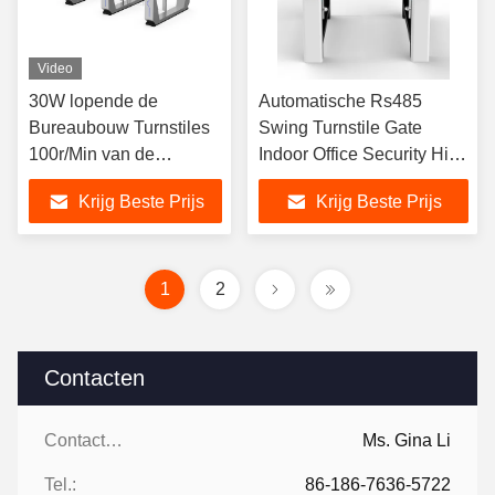
Video
30W lopende de
Automatische Rs485
Bureaubouw Turnstiles
Swing Turnstile Gate
100r/Min van de
Indoor Office Security High
Schommelingsbarrière
Speed Voor
Krijg Beste Prijs
Krijg Beste Prijs
Toegangscontrole
1
2
Contacten
Contacten:
Ms. Gina Li
Tel.:
86-186-7636-5722