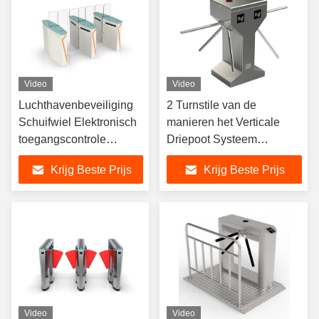
Video
Video
Luchthavenbeveiliging
2 Turnstile van de
Schuifwiel Elektronisch
manieren het Verticale
toegangscontrole
Driepoot Systeem
kaartlezer
0.5NM/24V van het
Krijg Beste Prijs
Krijg Beste Prijs
Gezichtsherkenning
DriepootToegangsbeheer
Video
Video