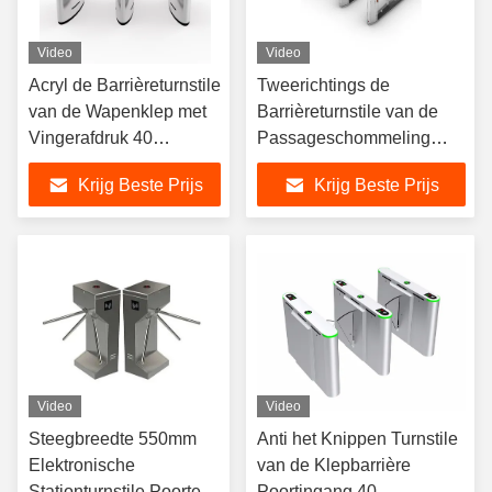
Video
Video
Acryl de Barrièreturnstile
Tweerichtings de
van de Wapenklep met
Barrièreturnstile van de
Vingerafdruk 40
Passageschommeling
Personen/Min
Biometrisch
Krijg Beste Prijs
Krijg Beste Prijs
Toegangsbeheer 30-40
Personen/Min
Video
Video
Steegbreedte 550mm
Anti het Knippen Turnstile
Elektronische
van de Klepbarrière
Stationturnstile Poorten
Poortingang 40