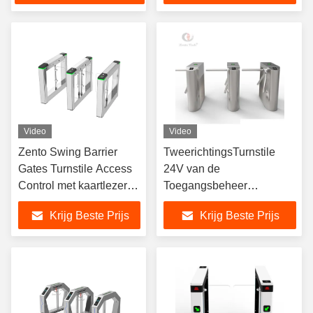
Video
Video
Zento Swing Barrier
TweerichtingsTurnstile
Gates Turnstile Access
24V van de
Control met kaartlezer
Toegangsbeheer
voor gymgebouw
Biometrische Driepoot
Krijg Beste Prijs
Krijg Beste Prijs