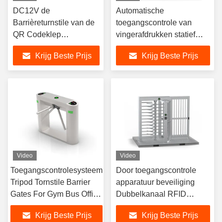
DC12V de
Automatische
Barrièreturnstile van de
toegangscontrole van
QR Codeklep
vingerafdrukken statief
Passagebreedte
draaistelsel
Krijg Beste Prijs
Krijg Beste Prijs
600900mm
gezichtsherkenning 304
roestvrij staal beveiliging
anti-explosie
Video
Video
Toegangscontrolesysteem
Door toegangscontrole
Tripod Tornstile Barrier
apparatuur beveiliging
Gates For Gym Bus Office
Dubbelkanaal RFID
Building
volhoogte draaistang Rfid
Krijg Beste Prijs
Krijg Beste Prijs
QR barrière poort