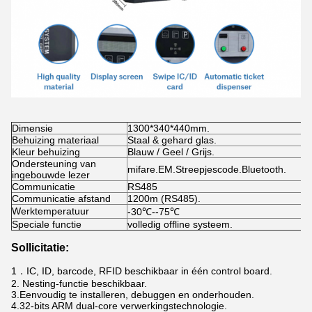
Dimensie
1300*340*440mm.
Behuizing materiaal
Staal & gehard glas.
Kleur behuizing
Blauw / Geel / Grijs.
Ondersteuning van
mifare.EM.Streepjescode.Bluetooth.
ingebouwde lezer
Communicatie
RS485
Communicatie afstand
1200m (RS485).
Werktemperatuur
-30℃--75℃
Speciale functie
volledig offline systeem.
Sollicitatie:
1．
IC, ID, barcode, RFID beschikbaar in één control board.
2. Nesting-functie beschikbaar.
3.
Eenvoudig te installeren, debuggen en onderhouden.
4.
32-bits ARM dual-core verwerkingstechnologie.