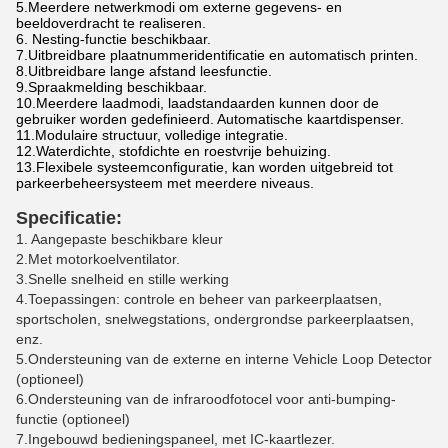
5.
Meerdere netwerkmodi om externe gegevens- en
beeldoverdracht te realiseren.
6. Nesting-functie beschikbaar.
7.
Uitbreidbare plaatnummeridentificatie en automatisch printen.
8.
Uitbreidbare lange afstand leesfunctie.
9.
Spraakmelding beschikbaar.
10.
Meerdere laadmodi, laadstandaarden kunnen door de
gebruiker worden gedefinieerd. Automatische kaartdispenser.
11.
Modulaire structuur, volledige integratie.
12.Waterdichte, stofdichte en roestvrije behuizing.
13.
Flexibele systeemconfiguratie, kan worden uitgebreid tot
parkeerbeheersysteem met meerdere niveaus.
Specificatie:
1. Aangepaste beschikbare kleur
2.
Met motorkoelventilator.
3.
Snelle snelheid en stille werking
4.
Toepassingen: controle en beheer van parkeerplaatsen,
sportscholen, snelwegstations, ondergrondse parkeerplaatsen,
enz.
5.
Ondersteuning van de externe en interne Vehicle Loop Detector
(optioneel)
6.
Ondersteuning van de infraroodfotocel voor anti-bumping-
functie (optioneel)
7.
Ingebouwd bedieningspaneel, met IC-kaartlezer.