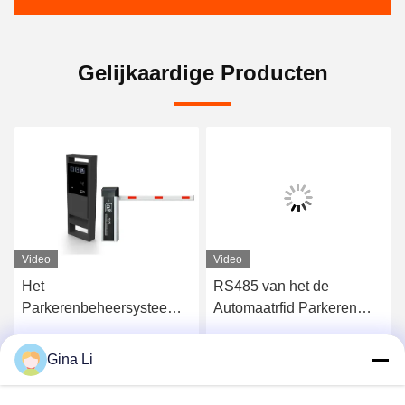
Gelijkaardige Producten
Video
Video
Het
RS485 van het de
Parkerenbeheersysteem
Automaatrfid Parkeren
ISO9001 van de 1000
van het parkerenkaartje
Voertuigen Automatisch
het Systeemoem ODM
Gina Li
Krijg Beste Prijs
Krijg Beste Prijs
RFID Auto