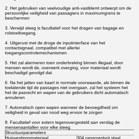
2. Het gebruiken van veelvoudige anti-vastklemt ontwerpt om de
persoonlijke veiligheid van passagiers in maximumgrens te
beschermen
3. Verwijd steeg is facultatief voor het dragen van bagage en
rolstoeltoegang.
4. Uitgerust met de droge de inputinterface van het
contactsignaal, compatibel met allerlei
toegangscontrolemechanismen.
5. Het zal alarmeren toen onderbreking binnen illegaal, door
mensen wordt de, overwerk overging, voor materiaal wordt
beschadigd gevolgd dat.
6. Na het jatten van kaart in normale voorwaarde, als binnen de
toelatende tijd de passages niet overgaan, zal het systeem het
het de pasrecht en wapen van de gebruikers dicht automatisch
annuleren
7. Automatisch open wapen wanneer de bevoegdheid om
veiligheid in geval van nood weg ervoor te zorgen
8. Facultatief voor extern tegenovergesteld aan verslag de
mensenaantallen voor elke steeg.
Structuurparameters
Huisvestingsmateriaal
304 rangroestvrij staal