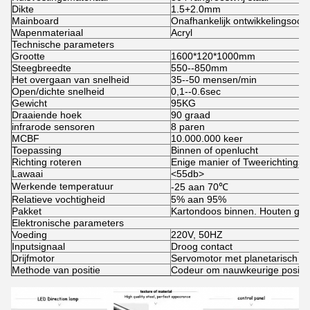
Dikte
1.5+2.0mm
Mainboard
Onafhankelijk ontwikkelingsoct
Wapenmateriaal
Acryl
Technische parameters
Grootte
1600*120*1000mm
Steegbreedte
550--850mm
Het overgaan van snelheid
35--50 mensen/min
Open/dichte snelheid
0,1--0.6sec
Gewicht
95KG
Draaiende hoek
90 graad
infrarode sensoren
8 paren
MCBF
10.000.000 keer
Toepassing
Binnen of openlucht
Richting roteren
Enige manier of Tweerichtings 
Lawaai
<55db>
Werkende temperatuur
-25 aan 70℃
Relatieve vochtigheid
5% aan 95%
Pakket
Kartondoos binnen. Houten gev
Elektronische parameters
Voeding
220V, 50HZ
Inputsignaal
Droog contact
Drijfmotor
Servomotor met planetarisch re
Methode van positie
Codeur om nauwkeurige positie