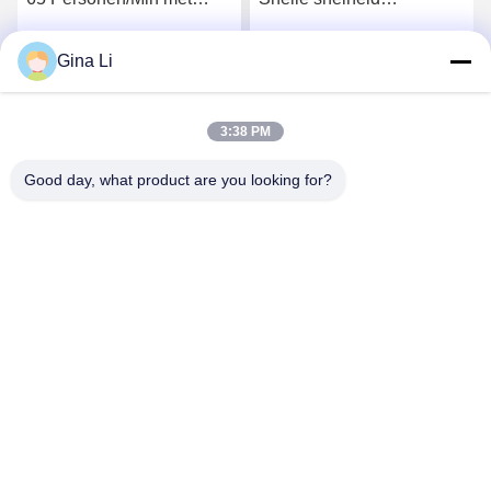
1.5mm Roestvrijstalen
Draaipoort Rfid Card
Frame
Swipe Identificatie
Gina Li
Krijg Beste Prijs
Krijg Beste Prijs
Draaipoort Voor
sportscholen
3:38 PM
Good day, what product are you looking for?
Shenzhen Zento Traffic Equipment Co., Ltd.
admin@zento-tech.com
86-186-7636-5722
Het zevende gebouw, de Industriezone van Baohu,
Guanlan-longhuadistrict, shenzhen, Guangdong China