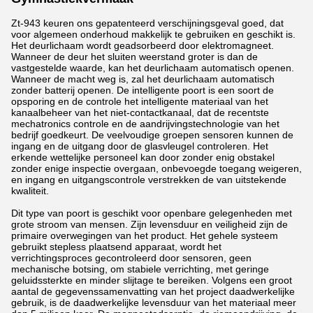
Zt-943 keuren ons gepatenteerd verschijningsgeval goed, dat
voor algemeen onderhoud makkelijk te gebruiken en geschikt is.
Het deurlichaam wordt geadsorbeerd door elektromagneet.
Wanneer de deur het sluiten weerstand groter is dan de
vastgestelde waarde, kan het deurlichaam automatisch openen.
Wanneer de macht weg is, zal het deurlichaam automatisch
zonder batterij openen. De intelligente poort is een soort de
opsporing en de controle het intelligente materiaal van het
kanaalbeheer van het niet-contactkanaal, dat de recentste
mechatronics controle en de aandrijvingstechnologie van het
bedrijf goedkeurt. De veelvoudige groepen sensoren kunnen de
ingang en de uitgang door de glasvleugel controleren. Het
erkende wettelijke personeel kan door zonder enig obstakel
zonder enige inspectie overgaan, onbevoegde toegang weigeren,
en ingang en uitgangscontrole verstrekken de van uitstekende
kwaliteit.
Dit type van poort is geschikt voor openbare gelegenheden met
grote stroom van mensen. Zijn levensduur en veiligheid zijn de
primaire overwegingen van het product. Het gehele systeem
gebruikt stepless plaatsend apparaat, wordt het
verrichtingsproces gecontroleerd door sensoren, geen
mechanische botsing, om stabiele verrichting, met geringe
geluidssterkte en minder slijtage te bereiken. Volgens een groot
aantal de gegevenssamenvatting van het project daadwerkelijke
gebruik, is de daadwerkelijke levensduur van het materiaal meer