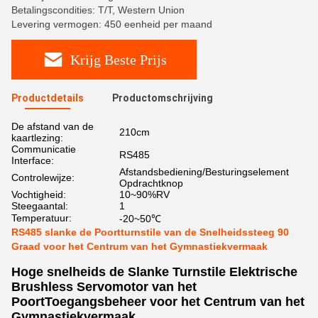
Betalingscondities: T/T, Western Union
Levering vermogen: 450 eenheid per maand
Krijg Beste Prijs
Productdetails
Productomschrijving
De afstand van de
210cm
kaartlezing:
Communicatie
RS485
Interface:
Afstandsbediening/Besturingselement
Controlewijze:
Opdrachtknop
Vochtigheid:
10~90%RV
Steegaantal:
1
Temperatuur:
-20~50℃
RS485 slanke de Poortturnstile van de Snelheidssteeg 90
Graad voor het Centrum van het Gymnastiekvermaak
Hoge snelheids de Slanke Turnstile Elektrische
Brushless Servomotor van het
PoortToegangsbeheer voor het Centrum van het
Gymnastiekvermaak