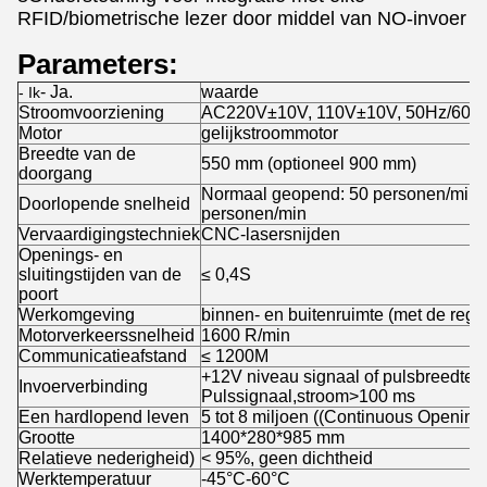
RFID/biometrische lezer door middel van NO-invoer
Parameters:
- Ja.
waarde
- Ik
Stroomvoorziening
AC220V±10V, 110V±10V, 50Hz/60H
Motor
gelijkstroommotor
Breedte van de
550 mm (optioneel 900 mm)
doorgang
Normaal geopend: 50 personen/min; 
Doorlopende snelheid
personen/min
Vervaardigingstechniek
CNC-lasersnijden
Openings- en
sluitingstijden van de
≤ 0,4S
poort
Werkomgeving
binnen- en buitenruimte (met de reg
Motorverkeerssnelheid
1600 R/min
Communicatieafstand
≤ 1200M
+12V niveau signaal of pulsbreedte
Invoerverbinding
Pulssignaal,stroom>100 ms
Een hardlopend leven
5 tot 8 miljoen ((Continuous Opening
Grootte
1400*280*985 mm
Relatieve nederigheid)
< 95%, geen dichtheid
Werktemperatuur
-45°C-60°C