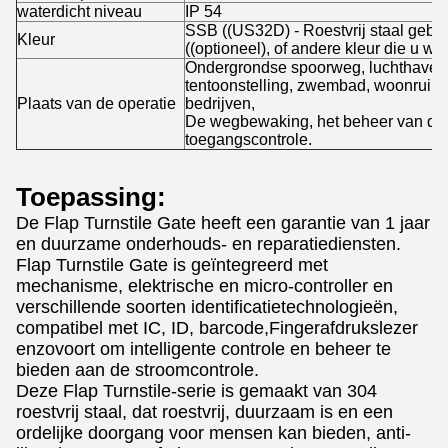
waterdicht niveau
IP 54
SSB ((US32D) - Roestvrij staal gebor
Kleur
((optioneel), of andere kleur die u wilt
Ondergrondse spoorweg, luchthaven, 
tentoonstelling, zwembad, woonruimt
Plaats van de operatie
bedrijven,
De wegbewaking, het beheer van de l
toegangscontrole.
Toepassing:
De Flap Turnstile Gate heeft een garantie van 1 jaar
en duurzame onderhouds- en reparatiediensten.
Flap Turnstile Gate is geïntegreerd met
mechanisme, elektrische en micro-controller en
verschillende soorten identificatietechnologieën,
compatibel met IC, ID, barcode,Fingerafdrukslezer
enzovoort om intelligente controle en beheer te
bieden aan de stroomcontrole.
Deze Flap Turnstile-serie is gemaakt van 304
roestvrij staal, dat roestvrij, duurzaam is en een
ordelijke doorgang voor mensen kan bieden, anti-