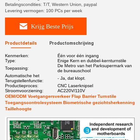
Betalingscondities: T/T, Western Union, paypal
Levering vermogen: 100 PCs per week
Krijg Beste Prijs
Productdetails
Productomschrijving
Kenmerken:
Één voor één ingang
Type:
Enige Kern en dubbel-kernturnstile
De Metro van het Parksupermark van
Toepassing:
de bureauschool
Automatische het
- Ja, dat klopt.
Terugstellenfunctie:
Productieproces:
CNC Laserknipsel
Stroomvoorziening:
AC220V/110V
OEM/ODM Voetgangersverkeer Flap Barrier Turnstile
Toegangscontrolesysteem Biometrische gezichtsherkenning
Taillehoogte