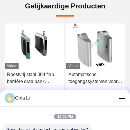
Gelijkaardige Producten
Video
Video
Roestvrij staal 304 flap
Automatische
barrière draaibank
toegangssystemen voor
1200x300x1000mm
voetgangers
toegangsbarrières ESD-
Gina Li
Krijg Beste Prijs
Krijg Beste Prijs
flapbarrières
12:01 PM
Good day, what product are you looking for?